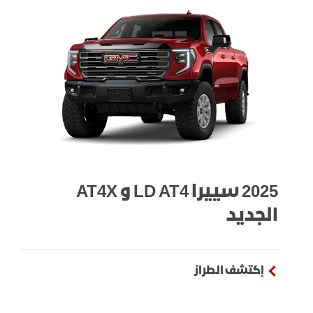
2025 سييرا LD AT4 و AT4X
الجديد
إكتشف الطراز