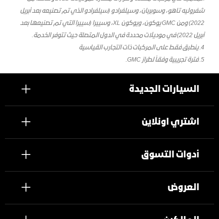
شفروليه تاهو، وسوبربان، وسيلفرادو (سيلفرادو الذي تم تصنيعه بعد أبريل
2022) ومن GMC يوكون، ويوكون XL، وسييرا (سييرا التي تم تصنيعها بعد
أبريل 2022) في موديلات محددة في الدول المتصلة حيث تتوفر الخدمة.
4.
ينطبق فقط على المركبات ذات التجارب القياسية
5. فترة تجريبية وفقاً لطراز GMC.
السيارات الجديدة
اشتري اونلاين
أدوات التسوق
العروض