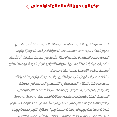
عرض المزيد من الأسئلة المتداولة على
1
.
تتطلب مركبة مجهزة وخطة أونستار فعالة. لا تتوفر باقات أونستار في
جميع البلدان. راجع onstararabia.com لمعرفة المركبات المجهزة وتوفر
الخدمة وقيود النظام. لا يشمل الاتصال الأساسي خدمات الطوارئ أو الأمان.
2. قد يتم مراقبة المكالمات أو تسجيلها لأغراض ضمان الجودة. إن مستشارو
أونستار للشرق الأوسط ليسوا أطباء مدربين.
3. تخضع خدمات ’غوغل‘ المدمَجة للقيود والمحدودية، وتوافرها قد يختلف
حسب المركبة والنظام المعلوماتي-الترفيهي الموجود في المركبة
والموقع. بعض عمليات ’غوغل‘ ووظائفها المحدَّدة قد تتطلّب الربط بين
الحسابات. تطبَّق شروط المستخدِم وبيانات الخصوصية. Google، Google
Play وGoogle Maps هي علامات تجارية مسجَّلة لدى Google LLC. لا تتوفر
خدمات مساعدة جوجل في لغات محددة ودول مختارة. تتوفر خدمات جوجل
المدمجة في مركبات محددة وطرازات مختارة لموديلات 2022 وصاعداً من