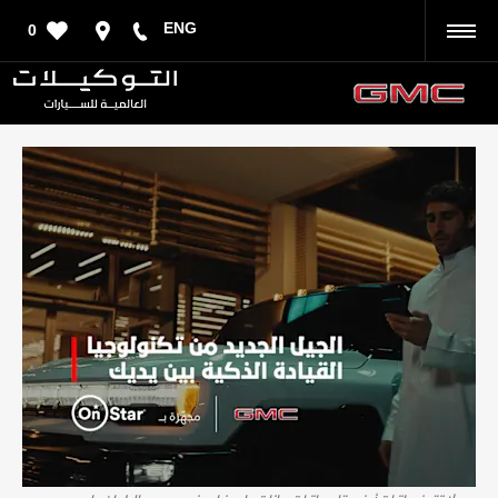
ENG
0
رجوع