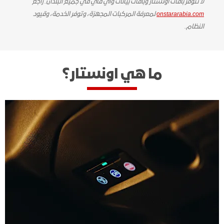
لا تتوفر باقات أونستار وباقات بيانات واي فاي في جميع البلدان. راجع
onstararabia.com
لمعرفة المركبات المجهزة، وتوفر الخدمة، وقيود
النظام.
ما هي اونستار؟