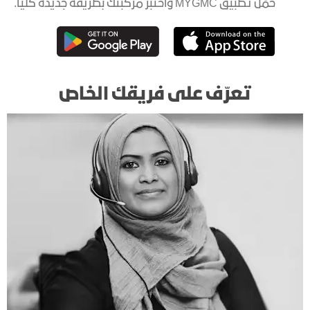
حمّل تطبيق MYGMC واختبر مركبتك بطريقة جديدة كلياً.
تعرّف على فريقك الخاص