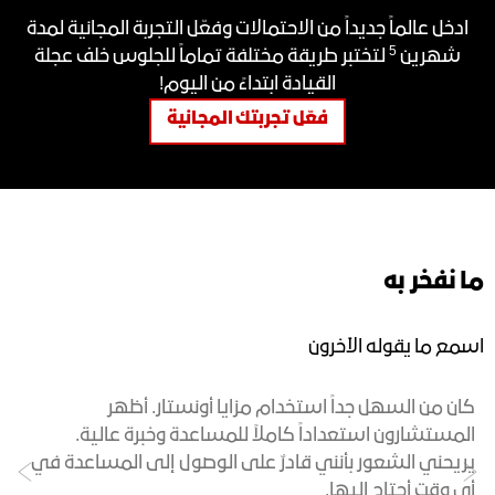
ادخل عالماً جديداً من الاحتمالات وفعّل التجربة المجانية لمدة
5
شهرين
لتختبر طريقة مختلفة تماماً للجلوس خلف عجلة
القيادة ابتداءً من اليوم!
فعّل تجربتك المجانية
ما نفخر به
اسمع ما يقوله الآخرون
كان من السهل جداً استخدام مزايا أونستار. أظهر
م
المستشارون استعداداً كاملاً للمساعدة وخبرة عالية.
خ
يريحني الشعور بأنني قادرٌ على الوصول إلى المساعدة في
م
أي وقت أحتاج إليها.
ع