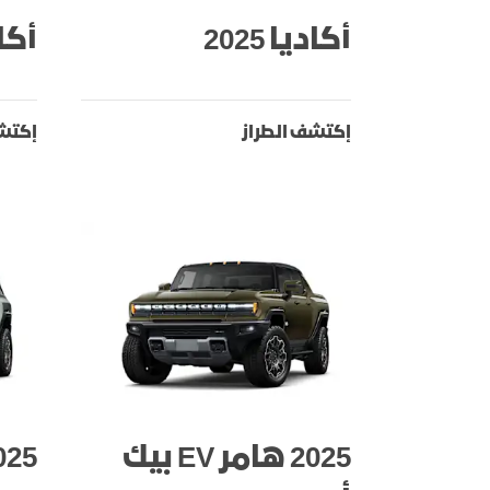
أكاديا 2025
أكاديا 
إكتشف الطراز
إكتشف
2025 هامر EV بيك
2025 هامر 