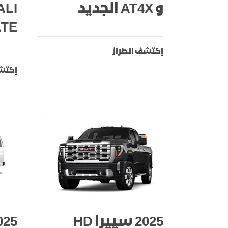
و AT4X الجديد
ALI
ATE
إكتشف الطراز
إكتشف
2025 سييرا HD