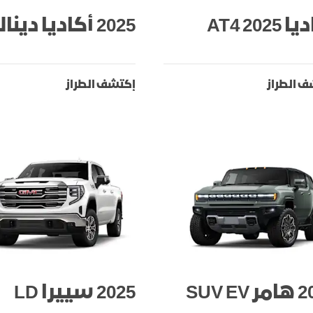
2025 AT4
2025 أكاديا دينالي
 الطراز
إكتشف الطراز
SUV EV
2025 سييرا LD