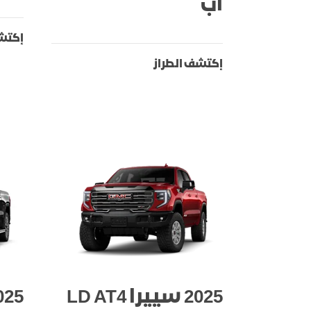
أب
إكتشف
إكتشف الطراز
2025 سييرا LD AT4