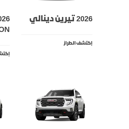
2026 تيرين دينالي
ION
إكتشف الطراز
إكتشف