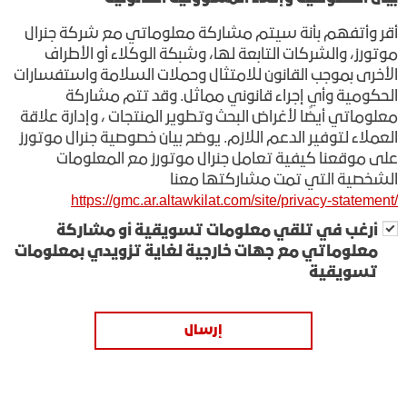
أقر وأتفهم بأنة سيتم مشاركة معلوماتي مع شركة جنرال
موتورز، والشركات التابعة لها، وشبكة الوكلاء أو الأطراف
الأخرى بموجب القانون للامتثال وحملات السلامة واستفسارات
الحكومية وأي إجراء قانوني مماثل. وقد تتم مشاركة
معلوماتي أيضًا لأغراض البحث وتطوير المنتجات ، وإدارة علاقة
العملاء لتوفير الدعم اللازم. يوضح بيان خصوصية جنرال موتورز
على موقعنا كيفية تعامل جنرال موتورز مع المعلومات
الشخصية التي تمت مشاركتها معنا
https://gmc.ar.altawkilat.com/site/privacy-statement
/
أرغب في تلقي معلومات تسويقية أو مشاركة
معلوماتي مع جهات خارجية لغاية تزويدي بمعلومات
تسويقية
إرسال