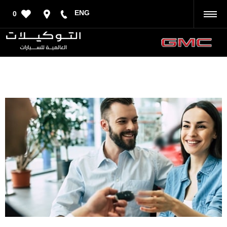
ENG
0
رجوع
الرياض - طريق الملك عبدالعزيز
إتصل بنا على
800-244-2244
أو قم بزيارتنا ب الرياض