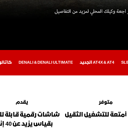
اكتشف أكاديا
اكتشف تير
SLE
AT4X & AT4 الجديد
DENALI & DENALI ULTIMATE
كاتالو
متوفر
يقدم
أمتعة للتشغيل الثقيل
شاشات رقمية قابلة لل
بقياس يز