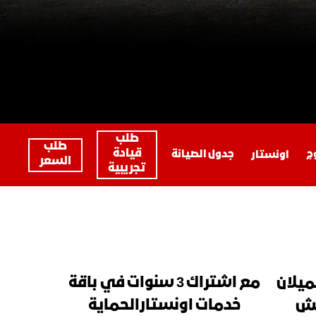
اكتشف يوكون
ين
احصل على آخر التحديثات
طلب
طلب
قيادة
ج
جدول الصيانة
اونستار
السعر
تجريبية
مع اشتراك 3 سنوات في باقة
ميلان
خدمات اونستارالحماية
يد عن 40 إنش