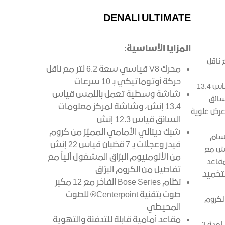
DENALI ULTIMATE
المزايا الأساسية:
 6.2 لتر مع ناقل
محرك V8 قياسي سعة 6.2 لتر مع ناقل
حركة أوتوماتيكي بـ 10 سرعات
شاشة وسطية تعمل باللمس قياس 13.4
شاشة وسطية تعمل باللمس قياس
سائق
13.4 إنش، وشاشة لمركز معلومات
شة عرض علوية
السائق قياس 12.3 إنش
شبك دينالي الأمامي المميّز من كروم
سام
فيدر وعجلات بـ 7 قضبان قياس 22 إنش
وش مع
من الألومنيوم البرّاق المشغول آلياً مع
مقاعد
تفاصيل من الكروم البرّاق
لتخميد
نظام Bose Series الفاخر مع 12 مكبر
صوت بتقنية Centerpoint® للصوت
الكروم
المحيطي
مقاعد أمامية قابلة للتدفئة والتهوية