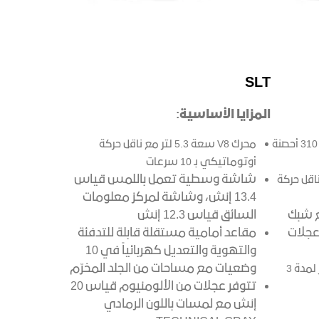
SLT
المزايا الأساسية:
محرك توربو عالي الأداء يوفر قوة 310 أحصنة
محرك V8 سعة 5.3 لتر مع ناقل حركة
أوتوماتيكي بـ 10 سرعات
شاشة وسطية تعمل باللمس قياس
فر مع ناقل حركة
13.4 إنش، وشاشة لمركز معلومات
ع شبك
السائق قياس 12.3 إنش
عجلات
مقاعد أمامية مستقلة قابلة للتدفئة
والتهوية والتعديل كهربائياً في 10
وضعيات مع مساحات من الجلد المخرّم
باقة الحماية والاتصال من اونستار لمدة 3
تتوفر عجلات من الألومنيوم قياس 20
إنش مع لمسات باللون الرمادي