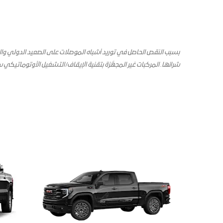
بسبب النقص الحاصل في توريد أشباه الموصلات على الصعيد الدولي والتح
شرائها. المركبات غير المجهَّزة بتقنية الإيقاف/ التشغيل الأوتوماتيكي
س