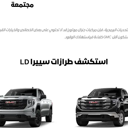
مجتمعة
ديات البرمجية، فإن مركبات جنرال موتورز قد لا تحتوي على بعض الخصائص والخيارات الق
تكون
أقل GMC
كفاءة
في
استهلاك الوقود
.
استكشف طرازات سييرا LD