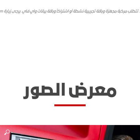
وباقة تجريبية نشطة أو اشتراكاً وباقة بيانات واي فاي. يرجى زيارة onstararabia.com للحصول على التفاصيل.
معرض الصور