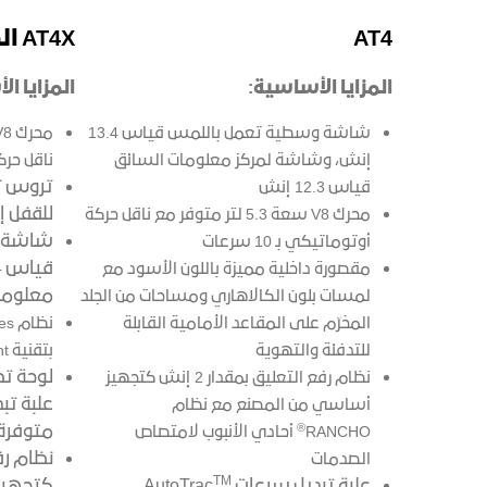
AT4
AT4X الجديد
المزايا الأساسية:
المزايا ا
شاشة وسطية تعمل باللمس قياس 13.4
إنش، وشاشة لمركز معلومات السائق
ناقل حركة أ
تروس تف
قياس 12.3 إنش
للقفل إل
محرك V8 سعة 5.3 لتر متوفر مع ناقل حركة
شاشة و
أوتوماتيكي بـ 10 سرعات
مقصورة داخلية مميزة باللون الأسود مع
معلوما
لمسات بلون الكالاهاري ومساحات من الجلد
المخرّم على المقاعد الأمامية القابلة
نظام Bose
للتدفئة والتهوية
بتقنية Centerpoint
لوحة تص
نظام رفع التعليق بمقدار 2 إنش كتجهيز
علبة ت
أساسي من المصنع مع نظام
®
متوفرة 
RANCHO
أحادي الأنبوب لامتصاص
الصدمات
TM
علبة تبديل سرعات AutoTrac
كتجهيز