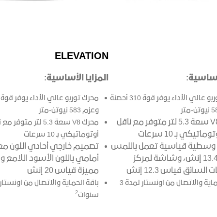
ELEVATION
لأساسية:
المزايا الأساسية:
محرك توربو عالي الأداء يوفر قوة 310 أحصنة
وعزم 583 نيوتن-متر
محرك V8 سعة 5.3 لتر متوفر مع ناقل
محرك V8 سعة 5.3 لتر متو
اتيكي بـ 10 سرعات
أوتوماتيكي بـ 10 سرعات
سطية قياسية تعمل باللمس
تصميم خارجي أحادي اللون م
قياس 13.4 إنش، وشاشة لمركز
أمامي باللون الأسود اللامع و
لسائق قياس 12.3 إنش
مميزة قياس 20 إنش
باقة الحماية والاتصال من اونستار لمدة 3
2
سنوات