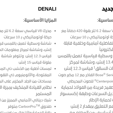
DENALI
لأساسية:
المزايا الأساسية:
محرك V8 سعة 6.2 لتر بقوة 420 حصاناً مع
محرك V8 قياسي سعة
وتوماتيكي بـ 10 سرعات
حركة أوتوماتيكي بـ 10 سرعات
اضلية أمامية وخلفية قابلة
كترونياً
إنش، وشاشة لمركز معلومات ال
سطية قياسية تعمل باللمس
قياس 12.3 إنش. وتتوفر شا
قياس 13.4 إنش، وشاشة لمركز
ملونة قياس 15 إنش
1
ت السائق
قياس 12.3 إنش
لمسات أصلية من الخشب ذي الم
®
Series الفاخر مع 12 مكبر صوت
المفتوحة، والألومنيوم ذي النق
®
للصوت المحيطي
مساحات من الجلد المخرّم على ال
فيح فريدة من الفولاذ لحماية
نظام القيادة المتكيف بميزة ا
بديل السرعات وطبقة إكسسوار
المستمر
لحماية الإطار
شبك دينالي الأمامي المميّز من 
TM
نظام رفع التعليق بمقدار 2 إنش
صندوق CarbonPro
متوفر
 أساسي من المصنع مع