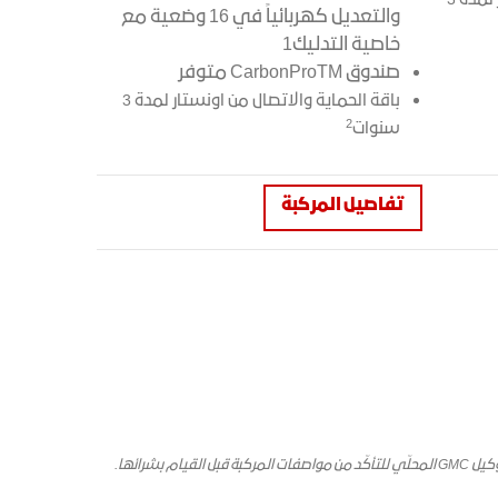
باقة الحماية والاتصال من اونستار لمدة 3
والتعديل كهربائياً في 16 وضعية مع
خاصية التدليك1
صندوق CarbonProTM متوفر
باقة الحماية والاتصال من اونستار لمدة 3
2
سنوات
تفاصيل المركبة
1. بسبب النقص الحاصل في توريد أشباه الموصلات على الصعيد الدولي، فإن مركبات "جنرال موتورز" قد لا تحوي بعض الخصائص والخيارات القياسية. يرجى مراجعة وكيل GMC المحلّي للتأكّد من مواصفات المركبة قبل القيام بشرائها.