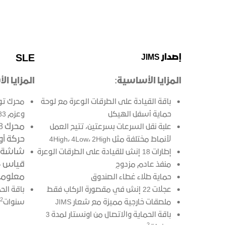
إصدار JIMS
SLE
المزايا الأساسية:
المزايا ا
باقة القيادة على الطرقات الوعرة مع لوحة
حماية أسفل الهيكل
وعزم 583 نيوتن-متر
علبة نقل السرعات بسرعتين، تتيح العمل
حركة أوتوم
لأنماط مختلفة مثل 4High، 4Low، 2High
شاشة و
إطارات 18 إنش للقيادة على الطرقات الوعرة
منفذ عادم مزدوج
معلومات ا
حماية طلاء غطاء الصندوق
عجلات 22 إنش في مقصورة الركاب فقط
2
ملصقات خارجية مميزة مع شعار JIMS
سنوات
باقة الحماية والاتصال من اونستار لمدة 3