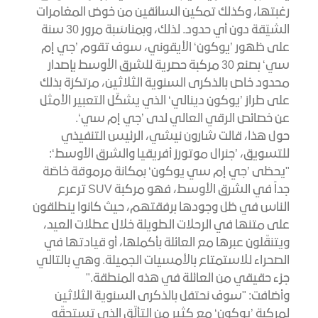
رغبتها، وكذلك تمكين السائقين من خوض المغامرات
الشيّقة دون أي حدود. لذلك، وبمناسَبة مرور 30 سنة
على ظهور ’يوكون‘ الأيقوني، سوف تقوم ’جي إم
سي‘ بصنع 30 مركبة حصرية للشرق الأوسط بإصدار
محدود خاص بالذكرى السنوية الثلاثين، مرتكزة بذلك
على طراز ’يوكون دينالي‘ الذي يشكّل التعبير الأمثل
عن خصائص الرقي العالي لدى ’جي إم سي‘.
حول هذا، قالت شارون نيشي، الرئيس التنفيذي
للتسويق، ’جنرال موتورز أفريقيا والشرق الأوسط‘:
"يحظى ’جي إم سي يوكون‘ بمكانة مرموقة خاصّة
جداً في الشرق الأوسط، فهو مركبة SUV ترعرع
الناس في ظل وجودها برفقتهم، حيث كانوا ينطلقون
على متنها في الرحلات الطويلة خلال عطلات العيد،
ويتنقّلون عبرها مع العائلة بأكملها، أو قيادتها في
الصحراء للاستمتاع بالأمسيات الجميلة. وهي بالتالي
جزء حقيقي من العائلة في هذه المنطقة."
وأضافت: "سوف نحتفل بالذكرى السنوية الثلاثين
لمركبة ’يوكون‘ مع كثير من التألّق الذي تستحقّه