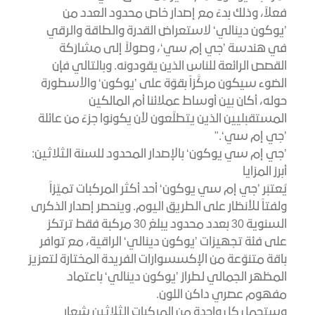
فعلاً، وذلك بدءً مع إصدار خاص محدود العدد من
’يوكون دينالي‘ لاستعراض القدرة والطاقة والرقي
في هندسة ’جي إم سي‘، وصولاً إلى مشارَكة
القصص الرائعة للناس الذين يقودونه. وبالتالي فإن
الضوء سيكون مركَّزاً بقوّة على ’يوكون‘ والأسطورة
حوله، أكان بين أوساط عملائنا أم المالكين
المستقبليين الذين يتطلّعون لأن يكونوا جزءً من عائلة
’جي إم سي‘."
’جي إم سي يوكون‘ بالإصدار المحدود للسنة الثلاثين:
أبرز المزايا
يُعتبَر ’جي إم سي يوكون‘ أحد أكثر المركبات تميّزاً
ولفتاً للأنظار على الطريق اليوم. وينحصر إصدار الذكرى
السنوية 30 بعدد محدود يبلغ 30 مركبة فقط ترتكز
على فئة تجهيزات ’يوكون دينالي‘ الراقية، مع توافر
باقة متنوّعة من الإكسسوارات الفريدة المختارة لتعزيز
المظهر الجمالي لطراز ’يوكون دينالي‘ باعتماد
مفهوم عصري داكن اللون.
وستحمل كل واحدة من المركبات الثلاثين شعار