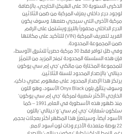
الذكرى السنوية 30 على الهيكل الخارجي، بالإضافة
لوجود درع داخلي يعرّف المركبة من ضمن الثلاثين
مركبة الأخرى التي سيجري صنعها. وسوف يكون
الدرع الداخلي محفوراً بالليزر ويشتمل على الرقم
الفريد لتعريف المركبة (VIN) للتأكيد على مكانتها
ضمن المجموعة المحدودة.
وفي ظل توافر فقط 30 مركبة حصرياً للشرق الأوسط،
فإن هذه السلسلة المحدودة تمنح المزيد من التميُّز
للمجموعة المختارة من مالكي ’جي إم سي يوكون
دينالي‘ بالإصدار المحدود للسنة الثلاثين.
يرتكز هذا الإصدار المحدود على مفهوم عصري داكن،
وسوف يتألّق بلون Onyx Black الأسود، وهو اللون
الخارجي الأكثر شعبية لمركبة ’جي إم سي يوكون‘
منذ ظهور هذه الأسطورة في العام 1991 – كما
ستكون شعارات ’جي إم سي‘ و’دينالي‘ باللون
الأسود أيضاً، وسيتعزّز هذا المظهر أكثر بعجلات بحجم
22 بوصة متعدّدة الأذرع وذات لون أسود لامع.
رغم النمط الداكن لطراز ’يوكون دينالي‘ بالإصدار