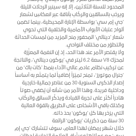
المحدود للسنة الثلاثين، إلا إنه سينير الرحلات الليلة
ويرحّب بالسائقين والركّاب بأناقة عبر انعكاسٍ لشعار
’جي إم سي‘ بواسطة الإنارة المحيطية، بينما تضمن
ألواح عتبات الأبواب الأمامية والخلفية التي تحوي
شعار ’دينالي‘ المحفور منح المزيد من لمسات الحداثة
والتطوّر من مختلف النواحي.
ولا يقتصر الأمر عند هذا الحد، إذ إن النغمة المعزَّزة
لمحرّك V8 سعة 6.2 ليتر في ’يوكون دينالي‘، والناتجة
عن تركيب نظام عادم عالي الأداء بنمط ’كات باك‘ من
’جنرال موتورز‘، تمنح تميّزاً إضافياً لما يتمتّع به أساساً
إصدار الذكرى السنوية 30 من عناصر جمالية خارجية
وداخلية فريدة. وهذا الأمر من شأنه أن يُضفي صوتاً
هادراً أكثر على تجربة القيادة ويذكِّر السائق والركّاب
وكذلك باقي الأشخاص على الطريق بالقوّة العالية
التي يزخر بها كل ’يوكون‘ بحدّ ذاته.
30 سنة من ذكريات ’يوكون‘ الرائعة
خلال شهر رمضان لهذا العام، سوف تتشارك ’جي إم