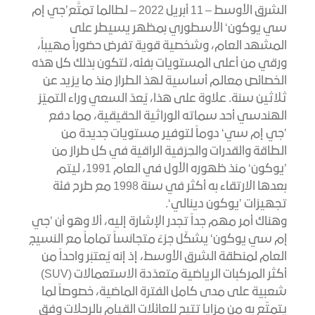
الشرق الأوسط – 11 أبريل 2022 – لطالما تمتَّع’جي إم
سي يوكون‘ الأسطوري بمظهر يسيطر على
المشهد العام، وشخصية قوية تفرض حضوراً مهيباً،
ورقي من أعلى المستويات بفئه، لتكون بذلك كل هذه
الخصائص معالم أساسية لهذ الطراز منذ ما يزيد عن
ثلاثين سنة. علاوة على هذا، يُعدّ السعي وراء التميّز
الهندسي أحد سماته الوراثية الحقيقية، مما دفع
’جي إم سي‘ دوماً لتوفير مستويات جديدة من
الطاقة والقدرات والحِرَفية الراقية في كل طراز من
’يوكون‘ منذ ظهوره الأول في العام 1991، ليتم
بعدها الارتقاء به أكثر في سنة 1998 مع طرح فئة
تجهيزات ’يوكون دينالي‘.
وهناك أمر مهم جداً تجدر الإشارة إليه، ألا وهو أن ’جي
إم سي يوكون‘ يشكّل جزءً متجانساً تماماً مع النسيج
العام لمنطقة الشرق الأوسط، إذ إنه يُعتبَر واحداً من
أكثر المركبات الرياضية متعدّدة الاستعمالات (SUV)
شعبية على مدى كامل الفترة الماضية، خصوصاً لما
يتمتّع به من مزايا تتيح للعائلات القيام بالرحلات وفق