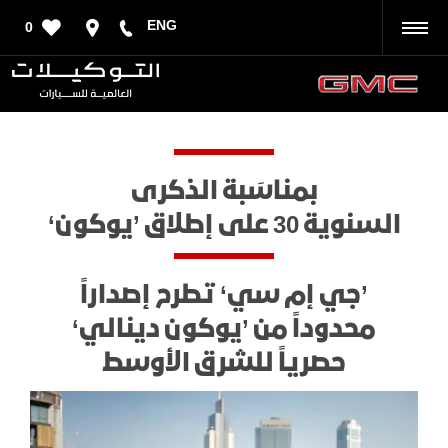
ENG
0
رجوع
بمناسَبة الذكرى
السنوية 30 على إطلاق ’يوكون‘
’جي إم سي‘ تطرح إصداراً
محدوداً من ’يوكون دينالي‘
حصرياً للشرق الأوسط