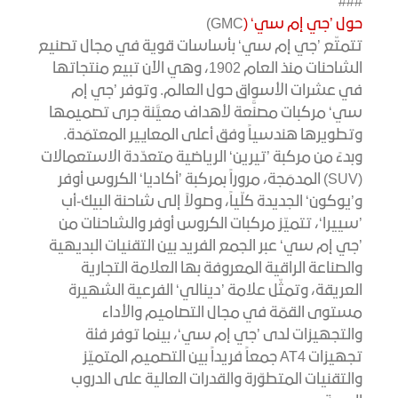
###
حول ’جي إم سي‘ (
GMC)
تتمتّع ’جي إم سي‘ بأساسات قوية في مجال تصنيع
الشاحنات منذ العام 1902، وهي الآن تبيع منتجاتها
في عشرات الأسواق حول العالم. وتوفر ’جي إم
سي‘ مركبات مصنَّعة لأهداف معيَّنة جرى تصميمها
وتطويرها هندسياً وفق أعلى المعايير المعتمَدة.
وبدءً من مركبة ’تيرين‘ الرياضية متعدّدة الاستعمالات
(SUV) المدمَجة، مروراً بمركبة ’أكاديا‘ الكروس أوفر
و’يوكون‘ الجديدة كلّياً، وصولاً إلى شاحنة البيك-أب
’سييرا‘، تتميّز مركبات الكروس أوفر والشاحنات من
’جي إم سي‘ عبر الجمع الفريد بين التقنيات البديهية
والصناعة الراقية المعروفة بها العلامة التجارية
العريقة، وتمثّل علامة ’دينالي‘ الفرعية الشهيرة
مستوى القمّة في مجال التصاميم والأداء
والتجهيزات لدى ’جي إم سي‘، بينما توفر فئة
تجهيزات AT4 جمعاً فريداً بين التصميم المتميّز
والتقنيات المتطوّرة والقدرات العالية على الدروب