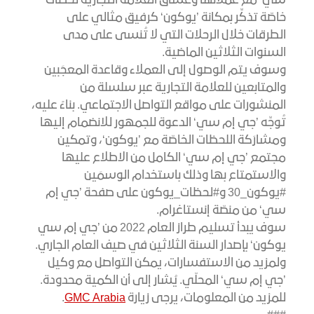
سي‘ مع عملائها وعشّاق العلامة التجارية لحظات
خاصّة تذكِّر بمكانة ’يوكون‘ كرفيق مثالي على
الطرقات خلال الرحلات التي لا تُنسى على مدى
السنوات الثلاثين الماضية.
وسوف يتم الوصول إلى العملاء وقاعدة المعجَبين
والمتابعين للعلامة التجارية عبر سلسلة من
المنشورات على مواقع التواصل الاجتماعي. بناءً عليه،
تُوجِّه ’جي إم سي‘ الدعوة للجمهور للانضمام إليها
ومشارَكة اللحظات الخاصّة مع ’يوكون‘، وتمكين
مجتمع ’جي إم سي‘ الكامل من الاطلاع عليها
والاستمتاع بها وذلك باستخدام الوسمَين
#يوكون_30 و#لحظات_يوكون على صفحة ’جي إم
سي‘ من منصّة إنستاغرام.
سوف يبدأ تسليم طراز العام 2022 من ’جي إم سي
يوكون‘ بإصدار السنة الثلاثين في صيف العام الجاري.
ولمزيد من الاستفسارات، يمكن التواصل مع وكيل
’جي إم سي‘ المحلّي. يُشار إلى أن الكمية محدودة.
للمزيد من المعلومات، يرجى زيارة
GMC Arabia
.