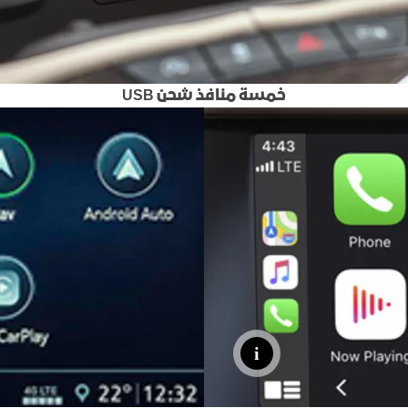
خمسة منافذ شحن USB