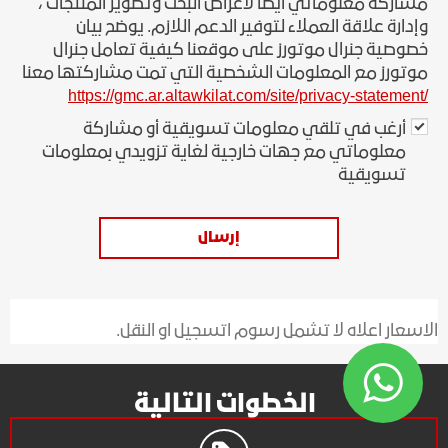
مشاركة معلوماتي أيضًا لأغراض البحث وتطوير المنتجات ،
وإدارة علاقة العملاء لتوفير الدعم اللازم. يوضح بيان
خصوصية جنرال موتورز على موقعنا كيفية تعامل جنرال
موتورز مع المعلومات الشخصية التي تمت مشاركتها معنا
https://gmc.ar.altawkilat.com/site/privacy-statement
/
أرغب في تلقي معلومات تسويقية أو مشاركة
معلوماتي مع جهات خارجية لغاية تزويدي بمعلومات
تسويقية
إرسال
الاسعار اعلاه لا تشمل رسوم اتسجيل او النقل.
الخطوات التالية