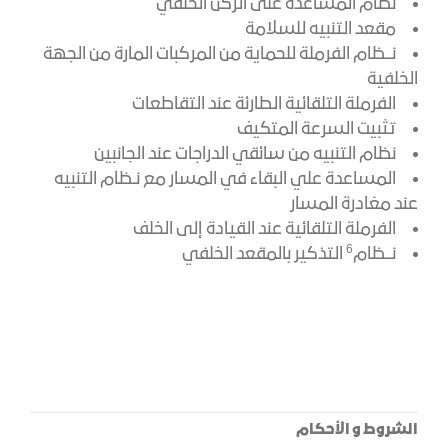
نظام المساعدة على الركن الخلفي
مقعد التنبيه للسلامة
نــظام الفرملة للحماية من المركبات المارة من الجهة
الخلفية
الفرملة التلقائية الطارئة عند التقاطعات
تثبيت السرعة المتكيف
نظام التنبيه من سائقي الدراجات عند الجانبين
المساعدة علي البقاء في المسار مع نـظام التنبيه
عند مغادرة المسار
الفرملة التلقائية عند القيادة إلى الخلف
​6
نــظام
التذكير بالمقعد الخلفي
الشروط و الأحكام