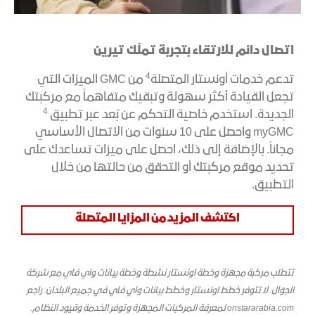
اتصال دائم للارتقاء بتجربة تملّك
تيرين
4
تدعم خدمات أونستار المتصلة
من GMC الميزات التي
تجعل القيادة أكثر سهولة وتبقيك متفاهماً مع مركبتك
4
الجديدة. استخدم خاصية التحكم عن بُعد عبر تطبيق
myGMC واحصل على 10 سنوات من الاتصال الأساسي
مجاناً. بالإضافة إلى ذلك، احصل على ميزات تساعدك على
تحديد موقع مركبتك أو التحقق من حالتها من خلال
التطبيق.
اكتشف المزيد من المزايا المتصلة
تتطلب مركبة مجهزة وخطة اونستار نشطة وخطة بيانات واي فاي مع شركة
الجوّال. لا تتوفر خطط اونستار وخطط بيانات واي فاي في جميع البلدان. راجع
onstararabia.com
لمعرفة المركبات المجهزة وتوفر الخدمة وقيود النظام.