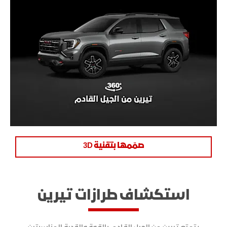
صمّمها بتقنية 3D
استكشاف طرازات تيرين