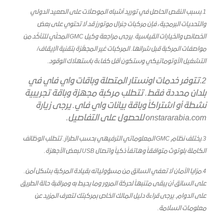
1.بسبب النقص الحاصل في توريد أشباه الموصلات على الصعيد الدولي
والتحديات البرمجية، فإن مركبات جنرال موتورز قد لا تحتوي على بعض
الخصائص والخيارات القياسية. يرجى مراجعة وكيل GMC المحلّي للتأكّد من
مواصفات المركبة قبل شرائها. المركبات غير المجهَّزة بتقنية الإيقاف/
التشغيل الأوتوماتيكي وستكون أقل كفاءة باستهلاك الوقود.
2.تتوفر خدمات اونستار المتصلة وباقات واي فاي في
بلدان محددة فقط. تتطلب مركبة مجهزة وباقة تجريبية
نشطة أو اشتراكاً وباقة بيانات واي فاي. يرجى زيارة
onstararabia.com للحصول على التفاصيل.
3.
يختلف نظام GMC المعلوماتي الترفيهي بحسب الطراز. تتطلب الوظائف
الكاملة بلوتوث متوافقاً وهاتفاً ذكياً واتصال USB لبعض الأجهزة.
4.مزايا الأمان لا تعفي السائق من مسؤولياته بقيادة المركبة بشكل آمن.
على السائق أن يبقى متنبهاً لحركة المرور وما يحيط به ومراقبة حالة الطريق
على الدوام. يرجى قراءة دليل المالك الخاص بمركبتك لتعرف المزيد عن
معلومات السلامة.