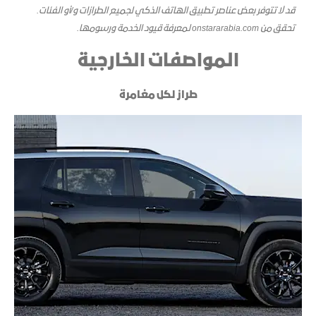
قد لا تتوفر بعض عناصر تطبيق الهاتف الذكي لجميع الطرازات و/أو الفئات.
تحقق من onstararabia.com لمعرفة قيود الخدمة ورسومها.
المواصفات الخارجية
طراز لكل مغامرة