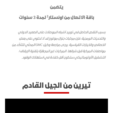
​يتضمن
​2
باقة الاتصال من اونستار
لمدة 3 سنوات
بسبب النقص الحاصل في توريد أشباه الموصلات على الصعيد الدولي
والتحديات البرمجية، فإن مركبات جنرال موتورز قد لا تحتوي على بعض
الخصائص والخيارات القياسية. يرجى مراجعة وكيل GMC المحلّي للتأكّد من
مواصفات المركبة قبل شرائها. المركبات غير المجهّزة بتقنية الإيقاف/
التشغيل الأوتوماتيكي ستكون أقل كفاءة في استهلاك الوقود.
تيرين من الجيل القادم