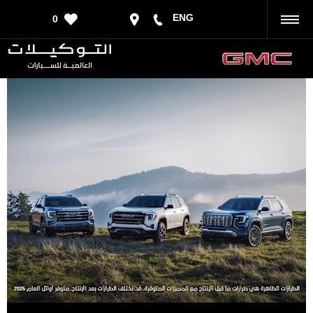
ENG
0
رجوع