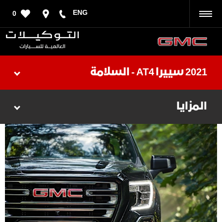
ENG
0
رجوع
2021 سييرا AT4 - السلامة
المزايا