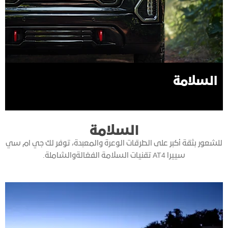
السلامة
السلامة
للشعور بثقة أكبر على الطرقات الوعرة والمعبدة، توفر لك جي ام سي
سييرا AT4 تقنيات السلامة الفعّالةوالشاملة.