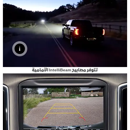
تتوفر مصابيح IntelliBeam الأمامية