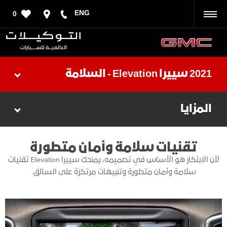
ENG
0
رجوع
2021 سييرا Elevation - السلامة
المزايا
تقنيات سلامة وأمان متطورة
لأن الابتكار هو الأساس في تصميمه، يمنحك سييرا Elevation تقنيات
سلامة وأمان متطورة وتنبيهات مرتكزة على السائق.