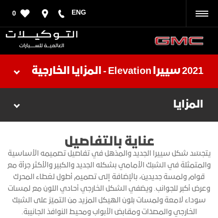
ENG
0
رجوع
2021 سييرا Elevation - المزايا الخارجية
المزايا
عناية بالتفاصيل
يتجسّد شكل سييرا الجديد والمذهل في تفاصيل تصميمه الأساسية
والمتمثلة في الشبك الأمامي بشكله الجديد والكبير والأكثر جرأة مع
قوام ولمسة جديدين، بالإضافة إلى تصميم أطول لغطاء المحرك
وعرض أكبر للجوانب. ويضفي الشكل الخارجي أحادي اللون مع لمسات
سوداء لامعة ولمسات بلون الهيكل المزيد من التميّز على الشبك
الخارجي والمصدّات ومقابض الأبواب ومحيط النوافذ الجانيبة.