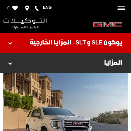
ENG
0
رجوع
يوكون SLE و SLT - المزايا الخارجية
المزايا