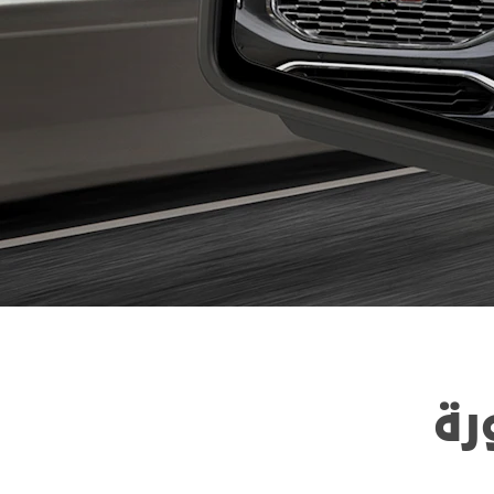
اكتشف يوكون
ين
احصل على آخر التحديثات
رة