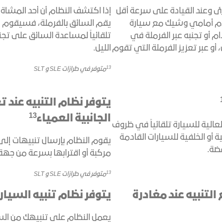
رئ وعند القيادة على سرعة أقل
إذا اكتشف النظام أن أحد المشا
صادم أمامي وشيك مع سيارة
يقم السائق بالفرملة، فسيقوم ال
 أو تجنبه عبر الفرملة في
تلقائياً لمساعدة السائق على تجنب
 أو عبر تعزيز الفرملة التي تقوم
الليل.
13
متوفر في طرازات SLE و SLT
يتوفر نظام التنبيه عند ت
13
الجانبية العمياء
يل الأضواء العالية للسيارة تلقائياً في ظروف
 أو الخلفية للسيارات القادمة
يقوم النظام بإرسال تنبيهات إلى 
فضة.
مركبة أو اقترابها بسرعة من جهة ا
13
متوفر في طرازات SLE و SLT
 التنبيه عند مغادرة
يتوفر نظام تنبيه السيار
يعمل النظام على تنبيهك من السيار