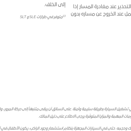
إلى الخلف.
تحذير عند مغادرة المسار إذا
مل عند الخروج عن مساره بدون
13
متوفر في طرازات SLE و SLT
غيل السيارة بطريقة سليمة وآمنة. على السائق أن يبقى متنبهاً إلى حركة المرور، والم
ت المهمة والمزايا المتوفّرة يرجى الاطلاع على دليل المالك.
فلك وحجمه. حتى في السيارات المجهزة بنظام استشعار وجود الراكب، يكون الأطفال في