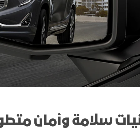
اكتشف أكاديا
اكتشف تير
يات سلامة وأمان متطو