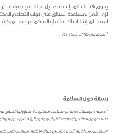
يقوم هذا النظام بإعادة تعديل عجلة القيادة بلطف (وال
لزم الأمر) لمساعدة السائق على تجنّب التصادم المحت
استخدام إشارات الالتفاف أو التحكم بتوجيه المركبة.
13
متوفر في طرازات SLE و SLT
رسالة حول السلامة
* لا تغني مواصفات الأمان أو مساعدة السائق عن مسؤولية السائق في تش
حسب عوامل الطقس أو ظروف الطريق أو وضوح الرؤية. للمزيد من المعلوما
*
استخدم دائماً أحزمة الأمان وكرسي حماية الأطفال المناسب لعمر ط