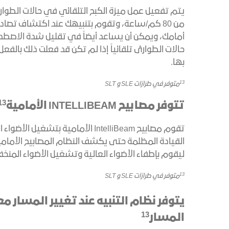
يتم تفعيل عمل ميزة الكبح التلقائي في حالات الطوا
من 80 كم/ساعة، وتقوم بتنبيهك عند اكتشاف ت
أمامك، ويمكن أن يساعد أيضاً في تقليل شدة الاصطدام
حالات الطوارئ تلقائياً إذا لم تكن قد فعلت ذلك بالفعل،
بها.
13
متوفر في طرازات SLE و SLT
13
تتوفر مصابيح INTELLIBEAM الأمامية
تقوم مصابيح IntelliBeam الأمامية بتشغ
القيادة المظلمة حتى يكشف النظام المصابيح الأمامية
ليقوم بإطفاء الأضواء العالية وتشغيل الأضواء المنخ
13
متوفر في طرازات SLE و SLT
يتوفر نظام التنبيه عند تغيير المسار مع
13
المسار