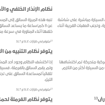
نظام الإنذار الخلفي وا
اء السيارة مباشرة على شاشة
تنبه هذه الميزة السائق إلى المس
وتجنب العقبات القريبة أثناء
عن 8 كم/ساعة ما يساعد السائ
خلفها أثناء المناورة في سرعة م
13
متوفر في طرازات SLE و SLT
يتوفر نظام التنبيه من ا
لمركبة متحركة تم اكتشافها
إذا اكتشف النظام وجود أحد الم
ن السيارة أكثر من اللازم.
ولم يقم السائق بالفرملة، فسيقو
تلقائياً لمساعدة السائق على تجنب
الليل.
13
متوفر في طرازات SLE و SLT
13
ارئ
يتوفر نظام الفرملة لحم