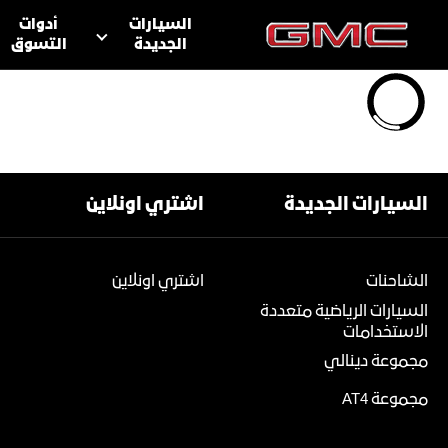
السيارات
أدوات
الجديدة
التسوق
المالكون
أدوات ا
الدفع الرباعي
الشاحنات
السيارات الجديدة
اشتري اونلاين
مجموعة دينالي
طلب قيادة 
المساعدة عل
الشاحنات
اشتري اونلاين
السيارات الرياضية متعددة
مجموعة AT4
الاستخدامات
مجموعة دينالي
مواقع
حافلات الركاب
مجموعة AT4