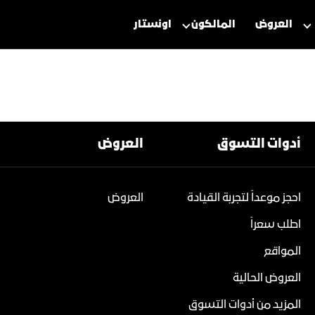
العروض
المالكون
اونستار
لتسوق
الدفع الرباعي
اكتشف مج
أدوات التسوق
العروض
تجريبية
ى الطريق
طلب السعر
حجز موعد للصيانة
احجز موعداً لتجربة القيادة
العروض
أكاديا
اطلب سعراً
ابتداء من: 226,200 ر.س.
ابتداء من: 140,050 ر.س.
المواقع
SLE / SLT
نا
العروض الحالية
دينالي
دينالي
العروض الحالية
AT4
AT4
المزيد من أدوات التسوق