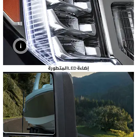
إضاءة LEDالمتطورة