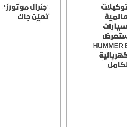
اكتشف أكاديا
اكتشف تير
توكيلات
’جنرال موتورز‘
عالمية
تعيّن جاك
سيارات
تعرض
HUMMER 
كهربائية
لكامل