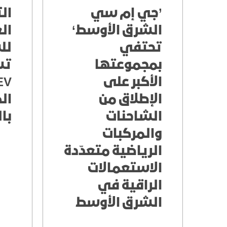
’جي إم سي
ال
الشرق الأوسط‘
ال
تحتفي
لل
بمجموعتها
تس
الأكبر على
EV
الإطلاق من
ال
الشاحنات
با
والمركبات
الرياضية متعدّدة
الاستعمالات
الراقية في
الشرق الأوسط