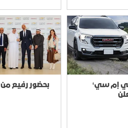
ي إم سي‘
بحضور رفيع من
علن