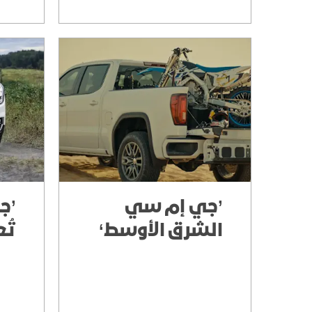
’جي إم سي
’ج
الشرق الأوسط‘
تُ