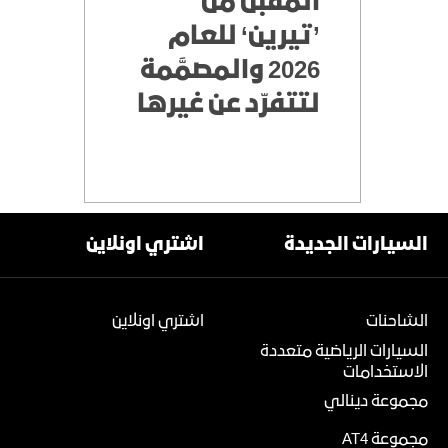
المقبل من
’تيرين‘ للعام
2026 والمصمَّمة
لتتفرّد عن غيرها
السيارات الجديدة
اشتري اونلاين
الشاحنات
اشتري اونلاين
السيارات الرياضية متعددة
الاستخدامات
مجموعة دينالي
مجموعة AT4