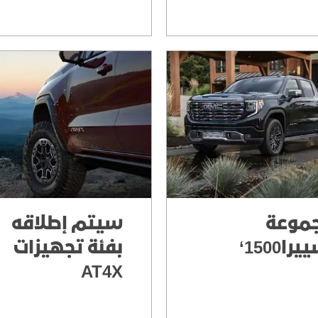
موعة
سيتم إطلاقه
را1500‘
بفئة تجهيزات
AT4X