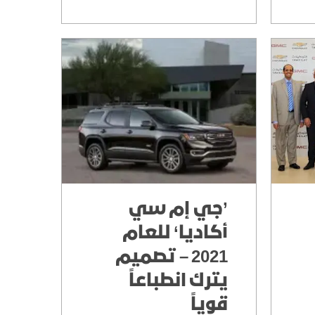
’جي إم سي
أكاديا‘ للعام
2021 – تصميم
يترك انطباعاً
قوياً